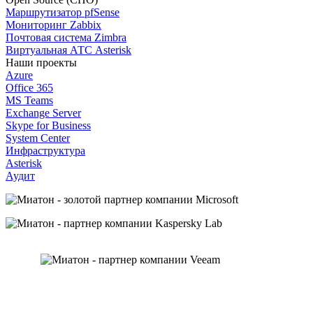
Маршрутизатор pfSense
Мониторинг Zabbix
Почтовая система Zimbra
Виртуальная АТС Asterisk
Наши проекты
Azure
Office 365
MS Teams
Exchange Server
Skype for Business
System Center
Инфраструктура
Asterisk
Аудит