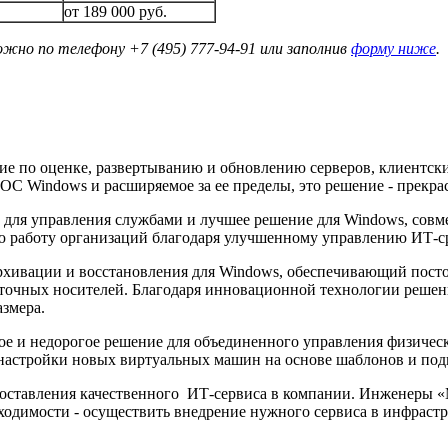
от
189 000
руб.
ожно по телефону +7 (495) 777-94-91 или заполнив
форму ниже
.
ие по оценке, развертыванию и обновлению серверов, клиентски
С Windows и расширяемое за ее пределы, это решение - прекра
 для управления службами и лучшее решение для Windows, сов
 работу организаций благодаря улучшенному управлению ИТ-с
архивации и восстановления для Windows, обеспечивающий пос
очных носителей. Благодаря инновационной технологии решение 
змера.
тое и недорогое решение для объединенного управления физиче
настройки новых виртуальных машин на основе шаблонов и под
едоставления качественного ИТ-сервиса в компании. Инженеры «
бходимости - осуществить внедрение нужного сервиса в инфрастр