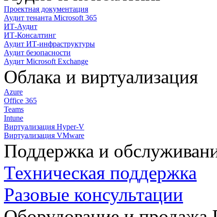
Проектная документация
Аудит тенанта Microsoft 365
ИТ-Аудит
ИТ-Консалтинг
Аудит ИТ-инфраструктуры
Аудит безопасности
Аудит Microsoft Exchange
Облака и виртуализация
Azure
Office 365
Teams
Intune
Виртуализация Hyper-V
Виртуализация VMware
Поддержка и обслуживан
Техническая поддержка
Разовые консультации
Оборудование и продажа