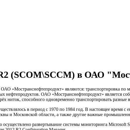
12R2 (SCOM\SCCM) в ОАО "Мос
ОАО «Мостранснефтепродукт» являются: транспортировка по ма
ых нефтепродуктов. ОАО «Мостранснефтепродукт» является соб
трёх ниток, способного одновременно транспортировать разные 
ществлялось в период с 1970 по 1984 год. В настоящее время 
осквы и Московской области, а также другие важные промышлен
 осуществлено развертывание системы мониторинга Microsoft Sy
r 2012 R2 Configuration Manager.