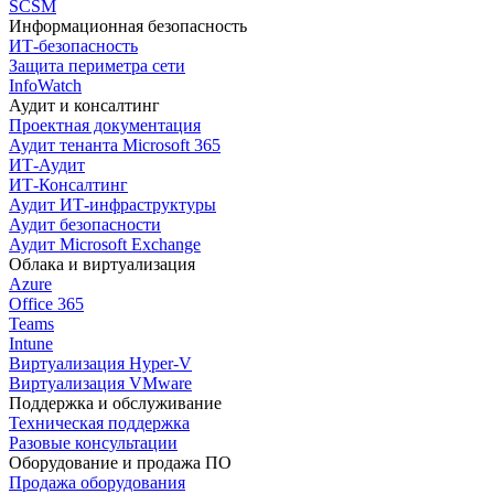
SCSM
Информационная безопасность
ИТ-безопасность
Защита периметра сети
InfoWatch
Аудит и консалтинг
Проектная документация
Аудит тенанта Microsoft 365
ИТ-Аудит
ИТ-Консалтинг
Аудит ИТ-инфраструктуры
Аудит безопасности
Аудит Microsoft Exchange
Облака и виртуализация
Azure
Office 365
Teams
Intune
Виртуализация Hyper-V
Виртуализация VMware
Поддержка и обслуживание
Техническая поддержка
Разовые консультации
Оборудование и продажа ПО
Продажа оборудования