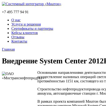
+7 495 777 94 91
О нас
Услуги и решения
Сертификаты и партнеры
Кейсы клиентов
Отзывы
Контакты
Главная
Внедрение System Center 20
Основными направлениями деятельности 
осуществление наливных операций светл
протяжённостью 1151 км, состоящего из 
Строительство нефтепродуктопровода осу
авиаузла, автозаправочные станции г. М
В рамках проекта компанией Миатон было
жизненным центром Microsoft System Cente