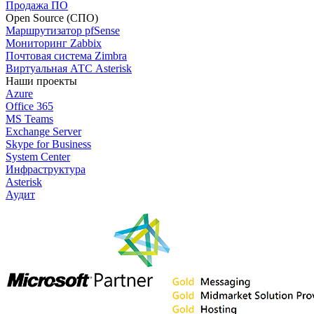
Продажа ПО
Open Source (СПО)
Маршрутизатор pfSense
Мониторинг Zabbix
Почтовая система Zimbra
Виртуальная АТС Asterisk
Наши проекты
Azure
Office 365
MS Teams
Exchange Server
Skype for Business
System Center
Инфраструктура
Asterisk
Аудит