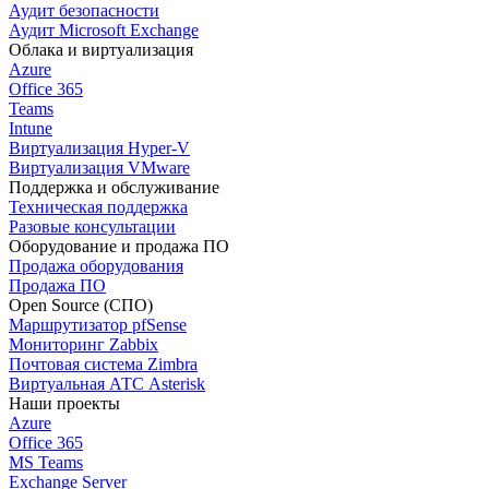
Аудит безопасности
Аудит Microsoft Exchange
Облака и виртуализация
Azure
Office 365
Teams
Intune
Виртуализация Hyper-V
Виртуализация VMware
Поддержка и обслуживание
Техническая поддержка
Разовые консультации
Оборудование и продажа ПО
Продажа оборудования
Продажа ПО
Open Source (СПО)
Маршрутизатор pfSense
Мониторинг Zabbix
Почтовая система Zimbra
Виртуальная АТС Asterisk
Наши проекты
Azure
Office 365
MS Teams
Exchange Server