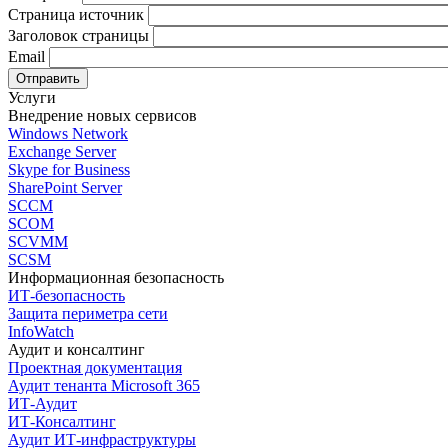
Страница источник
Заголовок страницы
Email
Услуги
Внедрение новых сервисов
Windows Network
Exchange Server
Skype for Business
SharePoint Server
SCCM
SCOM
SCVMM
SCSM
Информационная безопасность
ИТ-безопасность
Защита периметра сети
InfoWatch
Аудит и консалтинг
Проектная документация
Аудит тенанта Microsoft 365
ИТ-Аудит
ИТ-Консалтинг
Аудит ИТ-инфраструктуры