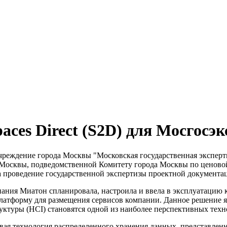
paces Direct (S2D) для Мосгосэ
чреждение города Москвы "Московская государственная эксперти
 Москвы, подведомственной Комитету города Москвы по ценовой
 проведение государственной экспертизы проектной документа
ания Миатон спланировала, настроила и ввела в эксплуатацию кл
атформу для размещения сервисов компании. Данное решение я
ктуры (HCI) становятся одной из наиболее перспективных техн
 новая технология распределенного хранения данных, представлен