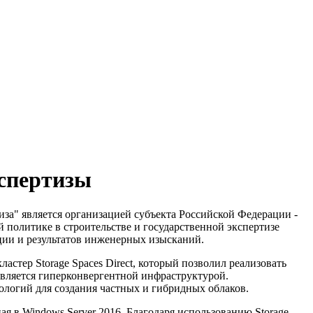
кспертизы
за" является организацией субъекта Российской Федерации -
 политике в строительстве и государственной экспертизе
ции и результатов инженерных изысканий.
астер Storage Spaces Direct, который позволил реализовать
вляется гиперконвергентной инфраструктурой.
ологий для создания частных и гибридных облаков.
ная в Windows Server 2016. Благодаря использованию Storage