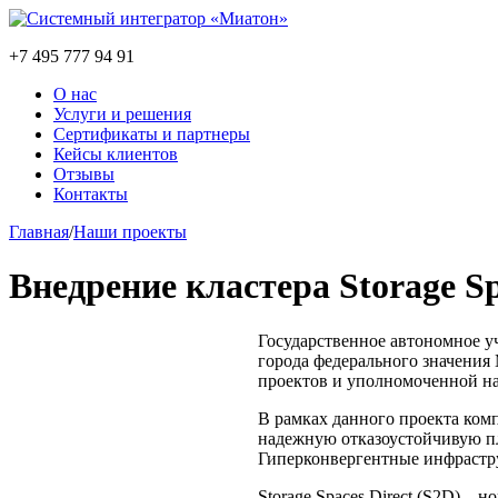
+7 495 777 94 91
О нас
Услуги и решения
Сертификаты и партнеры
Кейсы клиентов
Отзывы
Контакты
Главная
/
Наши проекты
Внедрение кластера Storage S
Государственное автономное у
города федерального значения
проектов и уполномоченной на
В рамках данного проекта комп
надежную отказоустойчивую пл
Гиперконвергентные инфрастру
Storage Spaces Direct (S2D) –