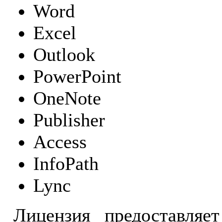
Word
Excel
Outlook
PowerPoint
OneNote
Publisher
Access
InfoPath
Lync
Лицензия предоставляе