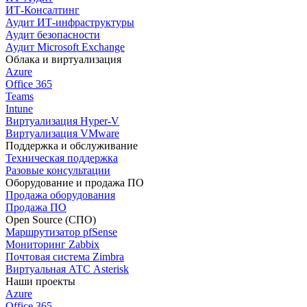
ИТ-Консалтинг
Аудит ИТ-инфраструктуры
Аудит безопасности
Аудит Microsoft Exchange
Облака и виртуализация
Azure
Office 365
Teams
Intune
Виртуализация Hyper-V
Виртуализация VMware
Поддержка и обслуживание
Техническая поддержка
Разовые консультации
Оборудование и продажа ПО
Продажа оборудования
Продажа ПО
Open Source (СПО)
Маршрутизатор pfSense
Мониторинг Zabbix
Почтовая система Zimbra
Виртуальная АТС Asterisk
Наши проекты
Azure
Office 365