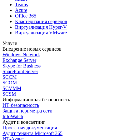
Teams
Azure
Office 365
Кластеризация серверов
Виртуализация Hyper-V
Виртуализация VMware
Услуги
Внедрение новых сервисов
Windows Network
Exchange Server
Skype for Business
SharePoint Server
SCCM
SCOM
SCVMM
SCSM
Информационная безопасность
ИТ-безопасность
Защита периметра сети
InfoWatch
Аудит и консалтинг
Проектная документация
Аудит тенанта Microsoft 365
ИТ-Аудит